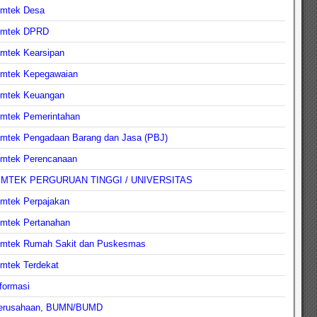
imtek Desa
imtek DPRD
imtek Kearsipan
imtek Kepegawaian
imtek Keuangan
imtek Pemerintahan
imtek Pengadaan Barang dan Jasa (PBJ)
imtek Perencanaan
IMTEK PERGURUAN TINGGI / UNIVERSITAS
imtek Perpajakan
imtek Pertanahan
imtek Rumah Sakit dan Puskesmas
imtek Terdekat
formasi
erusahaan, BUMN/BUMD