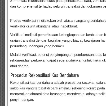
Sementara rekonsiliasi fokus pada pencocokan data, verifik
dan komprehensif terhadap seluruh transaksi dan dokumen p
Verifikasi Laporan Pertanggungjawaban Bendahara
Proses verifikasi ini dilakukan oleh atasan langsung bendahara
verifikator di unit akuntansi atau Inspektorat.
Verifikasi meliputi pemeriksaan kelengkapan dan keabsahan bu
uraian transaksi dengan kegiatan yang dibiayai, kewajaran ha
perundang-undangan yang berlaku.
Melalui verifikasi, potensi penyimpangan, pemborosan, atau ke
rekomendasi perbaikan dapat segera diberikan untuk meningka
atau daerah.
Prosedur Rekonsiliasi Kas Bendahara
Rekonsiliasi kas bendahara adalah proses pencocokan data 
saldo kas yang tercatat di bank (melalui rekening koran) pada p
memastikan akurasi data keuangan, mendeteksi adanya selisi
penyimpangan.
Bimtek Rekonsiliasi Dan Verifikasi Laporan 