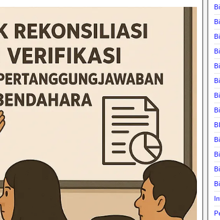
B
B
B
B
B
B
B
B
B
B
B
B
B
In
P