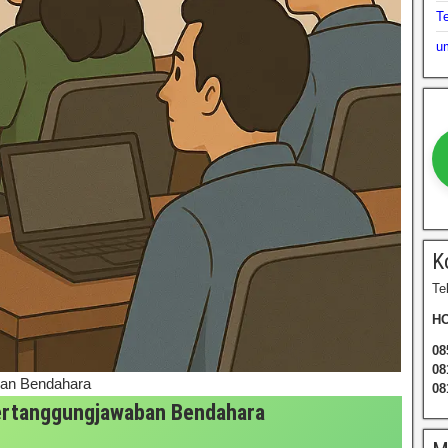
T
u
K
Te
HO
08
08
aban Bendahara
08
 Pertanggungjawaban Bendahara