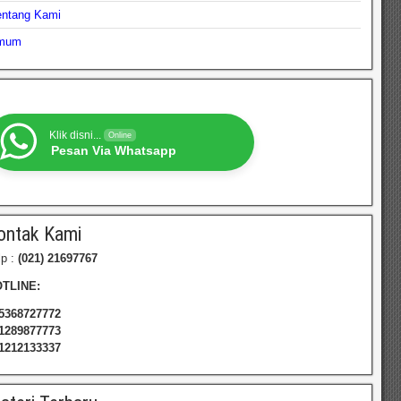
entang Kami
mum
Klik disni...
Online
Pesan Via Whatsapp
ontak Kami
lp :
(021) 21697767
TLINE:
5368727772
1289877773
1212133337