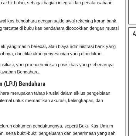
p akhir bulan, sebagai bagian integral dari penatausahaan
wal kas bendahara dengan saldo awal rekening koran bank.
 tercatat di buku kas bendahara dicocokkan dengan mutasi
A
si Dan Verifikasi Laporan Pertanggungjawaban Bendahara
cek yang masih beredar, atau biaya administrasi bank yang
yebabnya, dan dilakukan penyesuaian yang diperlukan.
ekonsiliasi, yang mencerminkan posisi kas yang sebenarnya
gjawaban Bendahara.
n (LPJ) Bendahara
hara merupakan tahap krusial dalam siklus pengelolaan
nternal untuk memastikan akurasi, kelengkapan, dan
imtek Rekonsiliasi Dan Verifikasi Laporan
a seluruh dokumen pendukungnya, seperti Buku Kas Umum
n, serta bukti-bukti pengeluaran dan penerimaan yang sah