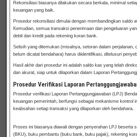
Rekonsiliasi biasanya dilakukan secara berkala, minimal setia
keuangan yang baik.
Prosedur rekonsiliasi dimulai dengan membandingkan saldo a
Kemudian, semua transaksi penerimaan dan pengeluaran yang
debit dan kredit pada rekening koran bank.
Bimtek Rekonsilia
Selisih yang ditemukan (misalnya, setoran dalam perjalanan, 
belum dicatat bendahara) harus diidentifikasi, ditelusuri pen
Hasil akhir dari prosedur ini adalah saldo kas yang telah dir
dan akurat, siap untuk dilaporkan dalam Laporan Pertanggun
Prosedur Verifikasi Laporan Pertanggungjawaba
Prosedur verifikasi Laporan Pertanggungjawaban (LPJ) Benda
keuangan pemerintah, berfungsi sebagai mekanisme kontrol i
keabsahan setiap transaksi yang dilaporkan oleh bendahara.
B
Pertanggungjawaban Bendahara
Proses ini biasanya diawali dengan penyerahan LPJ besert
(BKU), buku pembantu (buku bank, buku pajak), rekening kora