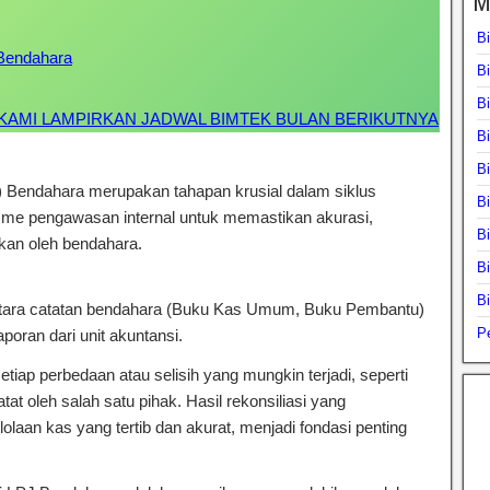
M
B
 Bendahara
B
B
 KAMI LAMPIRKAN JADWAL BIMTEK BULAN BERIKUTNYA
B
Bi
J) Bendahara merupakan tahapan krusial dalam siklus
B
sme pengawasan internal untuk memastikan akurasi,
B
rkan oleh bendahara.
Bimtek Rekonsiliasi Dan Verifikasi
B
B
antara catatan bendahara (Buku Kas Umum, Buku Pembantu)
Pe
aporan dari unit akuntansi.
tiap perbedaan atau selisih yang mungkin terjadi, seperti
tat oleh salah satu pihak. Hasil rekonsiliasi yang
olaan kas yang tertib dan akurat, menjadi fondasi penting