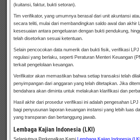
(kuitansi, faktur, bukti setoran).
Tim verifikator, yang umumnya berasal dari unit akuntansi a
secara teliti, mulai dari membandingkan saldo awal dan akhi
kesesuaian antara pengeluaran dengan bukti pendukung, hing
telah disetorkan sesuai ketentuan.
Selain pencocokan data numerik dan bukti fisik, verifikasi L
regulasi yang berlaku, seperti Peraturan Menteri Keuangan (
terkait pengelolaan keuangan.
Verifikator akan memastikan bahwa setiap transaksi telah dil
penyimpangan dari anggaran yang telah ditetapkan. Jika dite
bendahara akan diminta untuk melakukan klarifikasi dan perba
Hasil akhir dari prosedur verifikasi ini adalah pengesahan LP
bagi penyusunan laporan keuangan instansi yang lebih luas d
yang transparan dan bertanggung jawab.
Bimtek Rekonsiliasi
Lembaga Kajian Indonesia (LKI)
Selanjutnya Perkenalkan Kami
Lembaga Kajian Indonesia (LK