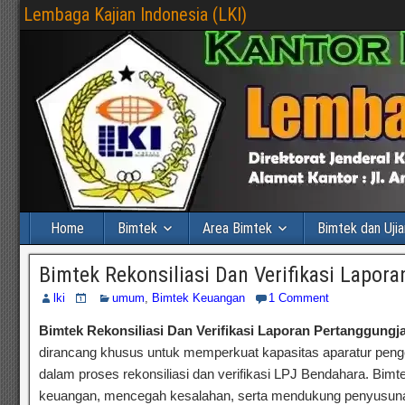
Lembaga Kajian Indonesia (LKI)
Home
Bimtek
Area Bimtek
Bimtek dan Ujia
Bimtek Rekonsiliasi Dan Verifikasi Lapo
lki
umum
,
Bimtek Keuangan
1 Comment
Bimtek Rekonsiliasi Dan Verifikasi Laporan Pertanggun
dirancang khusus untuk memperkuat kapasitas aparatur peng
dalam proses rekonsiliasi dan verifikasi LPJ Bendahara. Bimt
keuangan, mencegah kesalahan, serta mendukung penyusunan