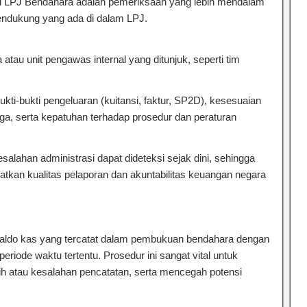
asi LPJ Bendahara adalah pemeriksaan yang lebih mendalam
endukung yang ada di dalam LPJ.
Bimtek Rekonsiliasi Dan
 atau unit pengawas internal yang ditunjuk, seperti tim
kti-bukti pengeluaran (kuitansi, faktur, SP2D), kesesuaian
rga, serta kepatuhan terhadap prosedur dan peraturan
salahan administrasi dapat dideteksi sejak dini, sehingga
tkan kualitas pelaporan dan akuntabilitas keuangan negara
saldo kas yang tercatat dalam pembukuan bendahara dengan
eriode waktu tertentu. Prosedur ini sangat vital untuk
h atau kesalahan pencatatan, serta mencegah potensi
Pertanggungjawaban Bendahara