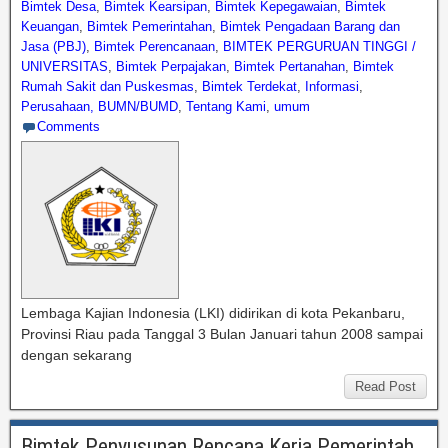
Bimtek Desa
,
Bimtek Kearsipan
,
Bimtek Kepegawaian
,
Bimtek
Keuangan
,
Bimtek Pemerintahan
,
Bimtek Pengadaan Barang dan
Jasa (PBJ)
,
Bimtek Perencanaan
,
BIMTEK PERGURUAN TINGGI /
UNIVERSITAS
,
Bimtek Perpajakan
,
Bimtek Pertanahan
,
Bimtek
Rumah Sakit dan Puskesmas
,
Bimtek Terdekat
,
Informasi
,
Perusahaan, BUMN/BUMD
,
Tentang Kami
,
umum
Comments
Lembaga Kajian Indonesia (LKI) didirikan di kota Pekanbaru,
Provinsi Riau pada Tanggal 3 Bulan Januari tahun 2008 sampai
dengan sekarang
Read Post
Bimtek Penyusunan Rencana Kerja Pemerintah