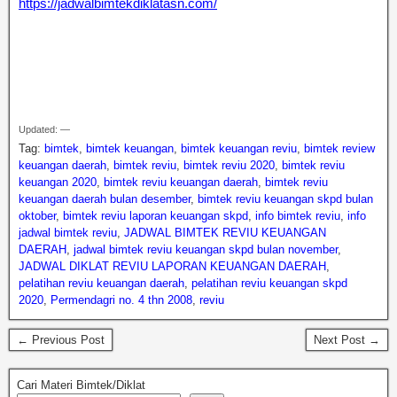
https://jadwalbimtekdiklatasn.com/
Bimtek Reviu Laporan Keuangan Pemerintah Daerah
Bimtek Reviu Laporan Keuangan Pemerintah Daerah
Bimtek Reviu Laporan Keuangan Pemerintah Daerah
Updated: —
Tag:
bimtek
,
bimtek keuangan
,
bimtek keuangan reviu
,
bimtek review
keuangan daerah
,
bimtek reviu
,
bimtek reviu 2020
,
bimtek reviu
keuangan 2020
,
bimtek reviu keuangan daerah
,
bimtek reviu
keuangan daerah bulan desember
,
bimtek reviu keuangan skpd bulan
oktober
,
bimtek reviu laporan keuangan skpd
,
info bimtek reviu
,
info
jadwal bimtek reviu
,
JADWAL BIMTEK REVIU KEUANGAN
DAERAH
,
jadwal bimtek reviu keuangan skpd bulan november
,
JADWAL DIKLAT REVIU LAPORAN KEUANGAN DAERAH
,
pelatihan reviu keuangan daerah
,
pelatihan reviu keuangan skpd
2020
,
Permendagri no. 4 thn 2008
,
reviu
← Previous Post
Next Post →
Cari Materi Bimtek/Diklat