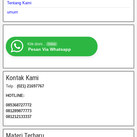
Tentang Kami
umum
Klik disni...
Online
Pesan Via Whatsapp
Kontak Kami
Telp :
(021) 21697767
HOTLINE:
085368727772
081289877773
081212133337
Materi Terbaru