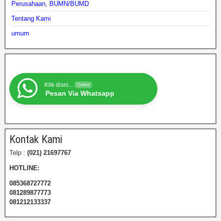
Perusahaan, BUMN/BUMD
Tentang Kami
umum
Klik disni...
Online
Pesan Via Whatsapp
Kontak Kami
Telp :
(021) 21697767
HOTLINE:
085368727772
081289877773
081212133337