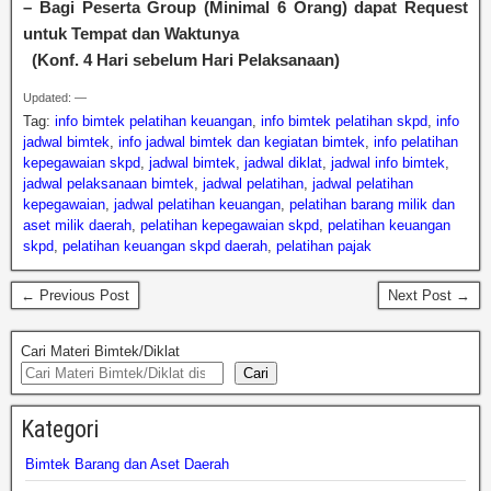
– Bagi Peserta Group (Minimal 6 Orang) dapat Request
untuk Tempat dan Waktunya
(Konf. 4 Hari sebelum Hari Pelaksanaan)
Updated: —
Tag:
info bimtek pelatihan keuangan
,
info bimtek pelatihan skpd
,
info
jadwal bimtek
,
info jadwal bimtek dan kegiatan bimtek
,
info pelatihan
kepegawaian skpd
,
jadwal bimtek
,
jadwal diklat
,
jadwal info bimtek
,
jadwal pelaksanaan bimtek
,
jadwal pelatihan
,
jadwal pelatihan
kepegawaian
,
jadwal pelatihan keuangan
,
pelatihan barang milik dan
aset milik daerah
,
pelatihan kepegawaian skpd
,
pelatihan keuangan
skpd
,
pelatihan keuangan skpd daerah
,
pelatihan pajak
← Previous Post
Next Post →
Cari Materi Bimtek/Diklat
Cari
Kategori
Bimtek Barang dan Aset Daerah