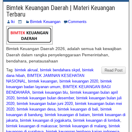
Bimtek Keuangan Daerah | Materi Keuangan
Terbaru
lki
Bimtek Keuangan
Comments
Bimtek Keuangan Daerah 2026, adalah semua hak kewajiban
Daerah dalam rangka penyelenggaraan Pemerintahan,
bendahara, penatausahaan
Tag:
bimtek akrual
,
bimtek bendahara skpd
,
bimtek
Read Post
dana hibah
,
BIMTEK JAMINAN KESEHATAN
NASIONAL
,
bimtek keuangan
,
bimtek keuangan 2020
,
bimtek
keuangan badan layanan umum
,
BIMTEK KEUANGAN BAGI
BENDAHARA
,
bimtek keuangan blu
,
bimtek keuangan bulan april
2020
,
bimtek keuangan bulan desember
,
bimtek keuangan bulan juli
2020
,
bimtek keuangan bulan juni 2020
,
bimtek keuangan bulan mei
2020
,
bimtek keuangan desa
,
bimtek keuangan di bali
,
bimtek
keuangan di bandung
,
bimtek keuangan di batam
,
bimtek keuangan di
jakarta
,
bimtek keuangan di jogjakarta
,
bimtek keuangan di lombok
,
bimtek keuangan di makassar
,
bimtek keuangan di malang
,
bimtek
keuangan di surabaya
,
bimtek keuangan lembaga kajian indonesia
,