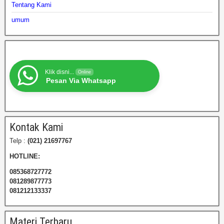
Tentang Kami
umum
Klik disni...
Online
Pesan Via Whatsapp
Kontak Kami
Telp :
(021) 21697767
HOTLINE:
085368727772
081289877773
081212133337
Materi Terbaru