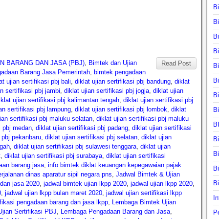
B
B
B
B
N BARANG DAN JASA (PBJ)
,
Bimtek dan Ujian
Read Post
B
ngadaan Barang Jasa Pemerintah
,
bimtek pengadaan
B
at ujian sertifikasi pbj bali
,
diklat ujian sertifikasi pbj bandung
,
diklat
an sertifikasi pbj jambi
,
diklat ujian sertifikasi pbj jogja
,
diklat ujian
B
iklat ujian sertifikasi pbj kalimantan tengah
,
diklat ujian sertifikasi pbj
ian sertifikasi pbj lampung
,
diklat ujian sertifikasi pbj lombok
,
diklat
B
jian sertifikasi pbj maluku selatan
,
diklat ujian sertifikasi pbj maluku
B
si pbj medan
,
diklat ujian sertifikasi pbj padang
,
diklat ujian sertifikasi
si pbj pekanbaru
,
diklat ujian sertifikasi pbj selatan
,
diklat ujian
B
ngah
,
diklat ujian sertifikasi pbj sulawesi tenggara
,
diklat ujian
B
t
,
diklat ujian sertifikasi pbj surabaya
,
diklat ujian sertifikasi
daan barang jasa
,
info bimtek diklat keuangan kepegawaian pajak
B
rjalanan dinas aparatur sipil negara pns
,
Jadwal Bimtek & Ujian
B
 dan jasa 2020
,
jadwal bimtek ujian lkpp 2020
,
jadwal ujian lkpp 2020
,
0
,
jadwal ujian lkpp bulan maret 2020
,
jadwal ujian sertifikasi lkpp
In
tifikasi pengadaan barang dan jasa lkpp
,
Lembaga Bimtek Ujian
jian Sertifikasi PBJ
,
Lembaga Pengadaan Barang dan Jasa
,
P