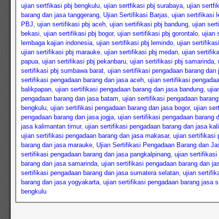
ujian sertfikasi pbj bengkulu
,
ujian sertfikasi pbj surabaya
,
ujian sertf
barang dan jasa tanggerang
,
Ujian Sertifikasi Barjas
,
ujian sertifikasi
PBJ
,
ujian sertifikasi pbj aceh
,
ujian sertifikasi pbj bandung
,
ujian sert
bekasi
,
ujian sertifikasi pbj bogor
,
ujian sertifikasi pbj gorontalo
,
ujian 
lembaga kajian indonesia
,
ujian sertifikasi pbj lemindo
,
ujian sertifikasi
ujian sertifikasi pbj marauke
,
ujian sertifikasi pbj medan
,
ujian sertifi
papua
,
ujian sertifikasi pbj pekanbaru
,
ujian sertifikasi pbj samarinda
,
sertifikasi pbj sumbawa barat
,
ujian sertifikasi pengadaan barang dan 
sertifikasi pengadaan barang dan jasa aceh
,
ujian sertifikasi pengada
balikpapan
,
ujian sertifikasi pengadaan barang dan jasa bandung
,
ujia
pengadaan barang dan jasa batam
,
ujian sertifikasi pengadaan baran
bengkulu
,
ujian sertifikasi pengadaan barang dan jasa bogor
,
ujian ser
pengadaan barang dan jasa jogja
,
ujian sertifikasi pengadaan barang 
jasa kalimantan timur
,
ujian sertifikasi pengadaan barang dan jasa ka
ujian sertifikasi pengadaan barang dan jasa makasar
,
ujian sertifika
barang dan jasa marauke
,
Ujian Sertifikasi Pengadaan Barang dan Ja
sertifikasi pengadaan barang dan jasa pangkalpinang
,
ujian sertifika
barang dan jasa samarinda
,
ujian sertifikasi pengadaan barang dan j
sertifikasi pengadaan barang dan jasa sumatera selatan
,
ujian sertif
barang dan jasa yogyakarta
,
ujian sertifikasi pengadaan barang jasa 
bengkulu