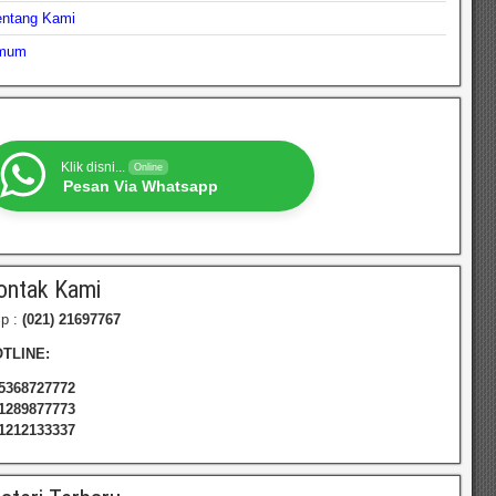
entang Kami
mum
Klik disni...
Online
Pesan Via Whatsapp
ontak Kami
lp :
(021) 21697767
TLINE:
5368727772
1289877773
1212133337