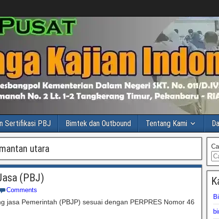
n Sertifikasi PBJ
Bimtek dan Outbound
Tentang Kami
Da
imantan utara
Ca
 Jasa (PBJ)
K
Comments
B
rang jasa Pemerintah (PBJP) sesuai dengan PERPRES Nomor 46
bi