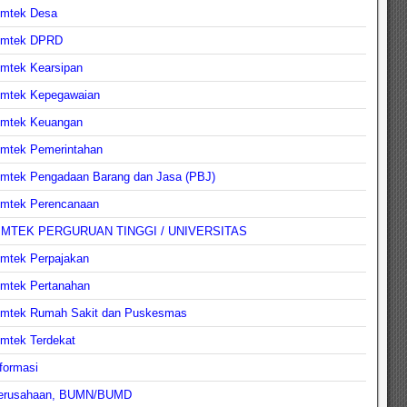
imtek Desa
imtek DPRD
imtek Kearsipan
imtek Kepegawaian
imtek Keuangan
imtek Pemerintahan
imtek Pengadaan Barang dan Jasa (PBJ)
imtek Perencanaan
IMTEK PERGURUAN TINGGI / UNIVERSITAS
imtek Perpajakan
imtek Pertanahan
imtek Rumah Sakit dan Puskesmas
imtek Terdekat
formasi
erusahaan, BUMN/BUMD