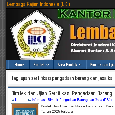
Lembaga Kajian Indonesia (LKI)
Home
Bimtek
Area Bimtek
Bimtek dan Ujia
Tag:
ujian sertifikasi pengadaan barang dan jasa kal
Bimtek dan Ujian Sertifikasi Pengadaan Barang
lki
Informasi
,
Bimtek Pengadaan Barang dan Jasa (PBJ)
Bimtek dan Ujian Sertifikasi Pengadaan Ba
Tahun 2025 terbaru