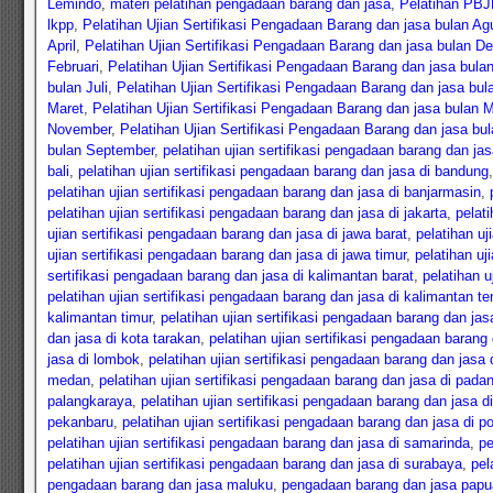
Lemindo
,
materi pelatihan pengadaan barang dan jasa
,
Pelatihan PBJP
lkpp
,
Pelatihan Ujian Sertifikasi Pengadaan Barang dan jasa bulan Ag
April
,
Pelatihan Ujian Sertifikasi Pengadaan Barang dan jasa bulan D
Februari
,
Pelatihan Ujian Sertifikasi Pengadaan Barang dan jasa bulan
bulan Juli
,
Pelatihan Ujian Sertifikasi Pengadaan Barang dan jasa bul
Maret
,
Pelatihan Ujian Sertifikasi Pengadaan Barang dan jasa bulan 
November
,
Pelatihan Ujian Sertifikasi Pengadaan Barang dan jasa bu
bulan September
,
pelatihan ujian sertifikasi pengadaan barang dan ja
bali
,
pelatihan ujian sertifikasi pengadaan barang dan jasa di bandung
pelatihan ujian sertifikasi pengadaan barang dan jasa di banjarmasin
,
pelatihan ujian sertifikasi pengadaan barang dan jasa di jakarta
,
pelat
ujian sertifikasi pengadaan barang dan jasa di jawa barat
,
pelatihan uj
ujian sertifikasi pengadaan barang dan jasa di jawa timur
,
pelatihan uj
sertifikasi pengadaan barang dan jasa di kalimantan barat
,
pelatihan u
pelatihan ujian sertifikasi pengadaan barang dan jasa di kalimantan t
kalimantan timur
,
pelatihan ujian sertifikasi pengadaan barang dan jas
dan jasa di kota tarakan
,
pelatihan ujian sertifikasi pengadaan barang
jasa di lombok
,
pelatihan ujian sertifikasi pengadaan barang dan jasa
medan
,
pelatihan ujian sertifikasi pengadaan barang dan jasa di pada
palangkaraya
,
pelatihan ujian sertifikasi pengadaan barang dan jasa 
pekanbaru
,
pelatihan ujian sertifikasi pengadaan barang dan jasa di p
pelatihan ujian sertifikasi pengadaan barang dan jasa di samarinda
,
pe
pelatihan ujian sertifikasi pengadaan barang dan jasa di surabaya
,
pel
pengadaan barang dan jasa maluku
,
pengadaan barang dan jasa papu