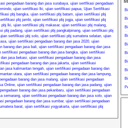
M
ikasi pengadaan barang dan jasa surabaya
,
ujian sertfikasi pengadaan
 lemindo
,
ujian sertifikasi lki
,
ujian sertifikasi papua
,
Ujian Sertifikasi
B
ifikasi pbj bangka
,
ujian sertifikasi pbj batam
,
ujian sertifikasi pbj
B
sertifikasi pbj jambi
,
ujian sertifikasi pbj jogja
,
ujian sertifikasi pbj
 pbj lki
,
ujian sertifikasi pbj makasar
,
ujian sertifikasi pbj malang
,
B
kasi pbj padang
,
ujian sertifikasi pbj pangkalpinang
,
ujian sertifikasi pbj
B
ujian sertifikasi pbj solo
,
ujian sertifikasi pbj sumatera selatan
,
ujian
jasa
,
ujian sertifikasi pengadaan barang dan jasa 2020
,
ujian
Bi
an barang dan jasa bali
,
ujian sertifikasi pengadaan barang dan jasa
n sertifikasi pengadaan barang dan jasa bangka
,
ujian sertifikasi
B
g dan jasa bekasi
,
ujian sertifikasi pengadaan barang dan jasa
B
tifikasi pengadaan barang dan jasa jakarta
,
ujian sertifikasi
dan jasa kalimantan tengah
,
ujian sertifikasi pengadaan barang dan
B
limantan utara
,
ujian sertifikasi pengadaan barang dan jasa lampung
,
B
si pengadaan barang dan jasa malang
,
ujian sertifikasi pengadaan
sa Online
,
ujian sertifikasi pengadaan barang dan jasa padang
,
ujian
Pe
si pengadaan barang dan jasa pekanbaru
,
ujian sertifikasi pengadaan
asa semarang
,
ujian sertifikasi pengadaan barang dan jasa solo
,
ujian
ikasi pengadaan barang dan jasa sumbar
,
ujian sertifikasi pengadaan
sumatera barat
,
ujian sertifikasi yogyakarta
,
ujian sertifikiasi pbj