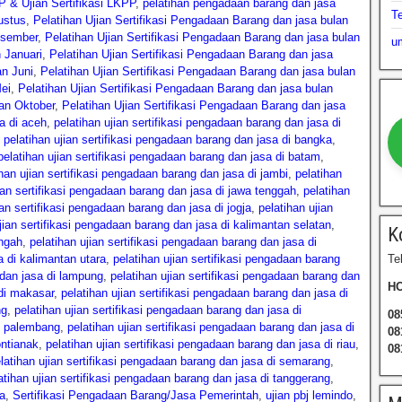
 & Ujian Sertifikasi LKPP
,
pelatihan pengadaan barang dan jasa
T
ustus
,
Pelatihan Ujian Sertifikasi Pengadaan Barang dan jasa bulan
esember
,
Pelatihan Ujian Sertifikasi Pengadaan Barang dan jasa bulan
u
 Januari
,
Pelatihan Ujian Sertifikasi Pengadaan Barang dan jasa
an Juni
,
Pelatihan Ujian Sertifikasi Pengadaan Barang dan jasa bulan
Mei
,
Pelatihan Ujian Sertifikasi Pengadaan Barang dan jasa bulan
lan Oktober
,
Pelatihan Ujian Sertifikasi Pengadaan Barang dan jasa
sa di aceh
,
pelatihan ujian sertifikasi pengadaan barang dan jasa di
,
pelatihan ujian sertifikasi pengadaan barang dan jasa di bangka
,
pelatihan ujian sertifikasi pengadaan barang dan jasa di batam
,
ihan ujian sertifikasi pengadaan barang dan jasa di jambi
,
pelatihan
ian sertifikasi pengadaan barang dan jasa di jawa tenggah
,
pelatihan
ian sertifikasi pengadaan barang dan jasa di jogja
,
pelatihan ujian
jian sertifikasi pengadaan barang dan jasa di kalimantan selatan
,
K
engah
,
pelatihan ujian sertifikasi pengadaan barang dan jasa di
a di kalimantan utara
,
pelatihan ujian sertifikasi pengadaan barang
Te
 dan jasa di lampung
,
pelatihan ujian sertifikasi pengadaan barang dan
HO
 di makasar
,
pelatihan ujian sertifikasi pengadaan barang dan jasa di
ng
,
pelatihan ujian sertifikasi pengadaan barang dan jasa di
08
di palembang
,
pelatihan ujian sertifikasi pengadaan barang dan jasa di
08
ontianak
,
pelatihan ujian sertifikasi pengadaan barang dan jasa di riau
,
08
latihan ujian sertifikasi pengadaan barang dan jasa di semarang
,
atihan ujian sertifikasi pengadaan barang dan jasa di tanggerang
,
a
,
Sertifikasi Pengadaan Barang/Jasa Pemerintah
,
ujian pbj lemindo
,