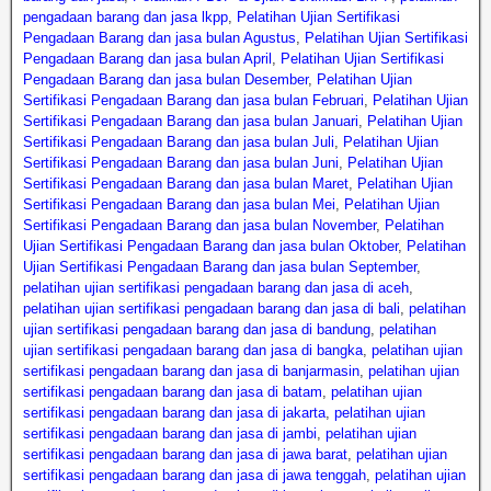
pengadaan barang dan jasa lkpp
,
Pelatihan Ujian Sertifikasi
Pengadaan Barang dan jasa bulan Agustus
,
Pelatihan Ujian Sertifikasi
Pengadaan Barang dan jasa bulan April
,
Pelatihan Ujian Sertifikasi
Pengadaan Barang dan jasa bulan Desember
,
Pelatihan Ujian
Sertifikasi Pengadaan Barang dan jasa bulan Februari
,
Pelatihan Ujian
Sertifikasi Pengadaan Barang dan jasa bulan Januari
,
Pelatihan Ujian
Sertifikasi Pengadaan Barang dan jasa bulan Juli
,
Pelatihan Ujian
Sertifikasi Pengadaan Barang dan jasa bulan Juni
,
Pelatihan Ujian
Sertifikasi Pengadaan Barang dan jasa bulan Maret
,
Pelatihan Ujian
Sertifikasi Pengadaan Barang dan jasa bulan Mei
,
Pelatihan Ujian
Sertifikasi Pengadaan Barang dan jasa bulan November
,
Pelatihan
Ujian Sertifikasi Pengadaan Barang dan jasa bulan Oktober
,
Pelatihan
Ujian Sertifikasi Pengadaan Barang dan jasa bulan September
,
pelatihan ujian sertifikasi pengadaan barang dan jasa di aceh
,
pelatihan ujian sertifikasi pengadaan barang dan jasa di bali
,
pelatihan
ujian sertifikasi pengadaan barang dan jasa di bandung
,
pelatihan
ujian sertifikasi pengadaan barang dan jasa di bangka
,
pelatihan ujian
sertifikasi pengadaan barang dan jasa di banjarmasin
,
pelatihan ujian
sertifikasi pengadaan barang dan jasa di batam
,
pelatihan ujian
sertifikasi pengadaan barang dan jasa di jakarta
,
pelatihan ujian
sertifikasi pengadaan barang dan jasa di jambi
,
pelatihan ujian
sertifikasi pengadaan barang dan jasa di jawa barat
,
pelatihan ujian
sertifikasi pengadaan barang dan jasa di jawa tenggah
,
pelatihan ujian