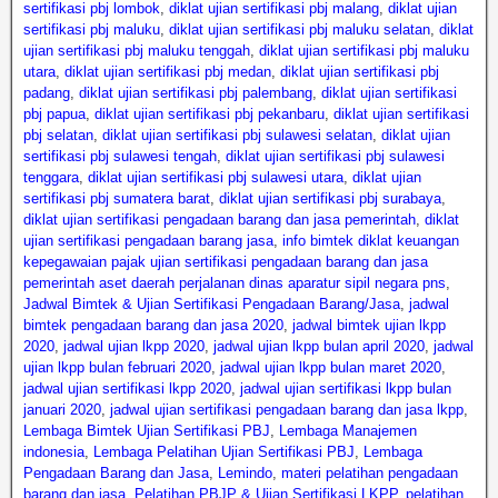
sertifikasi pbj lombok
,
diklat ujian sertifikasi pbj malang
,
diklat ujian
sertifikasi pbj maluku
,
diklat ujian sertifikasi pbj maluku selatan
,
diklat
ujian sertifikasi pbj maluku tenggah
,
diklat ujian sertifikasi pbj maluku
utara
,
diklat ujian sertifikasi pbj medan
,
diklat ujian sertifikasi pbj
padang
,
diklat ujian sertifikasi pbj palembang
,
diklat ujian sertifikasi
pbj papua
,
diklat ujian sertifikasi pbj pekanbaru
,
diklat ujian sertifikasi
pbj selatan
,
diklat ujian sertifikasi pbj sulawesi selatan
,
diklat ujian
sertifikasi pbj sulawesi tengah
,
diklat ujian sertifikasi pbj sulawesi
tenggara
,
diklat ujian sertifikasi pbj sulawesi utara
,
diklat ujian
sertifikasi pbj sumatera barat
,
diklat ujian sertifikasi pbj surabaya
,
diklat ujian sertifikasi pengadaan barang dan jasa pemerintah
,
diklat
ujian sertifikasi pengadaan barang jasa
,
info bimtek diklat keuangan
kepegawaian pajak ujian sertifikasi pengadaan barang dan jasa
pemerintah aset daerah perjalanan dinas aparatur sipil negara pns
,
Jadwal Bimtek & Ujian Sertifikasi Pengadaan Barang/Jasa
,
jadwal
bimtek pengadaan barang dan jasa 2020
,
jadwal bimtek ujian lkpp
2020
,
jadwal ujian lkpp 2020
,
jadwal ujian lkpp bulan april 2020
,
jadwal
ujian lkpp bulan februari 2020
,
jadwal ujian lkpp bulan maret 2020
,
jadwal ujian sertifikasi lkpp 2020
,
jadwal ujian sertifikasi lkpp bulan
januari 2020
,
jadwal ujian sertifikasi pengadaan barang dan jasa lkpp
,
Lembaga Bimtek Ujian Sertifikasi PBJ
,
Lembaga Manajemen
indonesia
,
Lembaga Pelatihan Ujian Sertifikasi PBJ
,
Lembaga
Pengadaan Barang dan Jasa
,
Lemindo
,
materi pelatihan pengadaan
barang dan jasa
,
Pelatihan PBJP & Ujian Sertifikasi LKPP
,
pelatihan