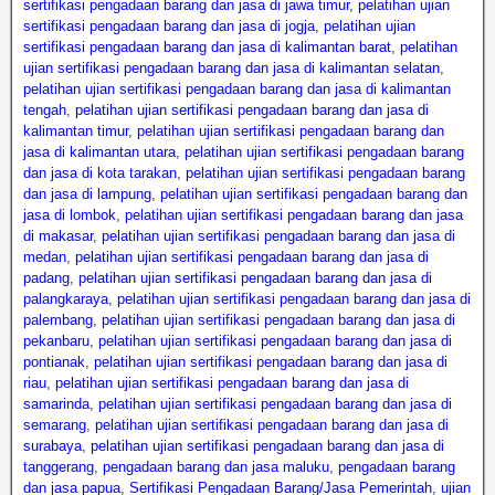
sertifikasi pengadaan barang dan jasa di jawa timur
,
pelatihan ujian
sertifikasi pengadaan barang dan jasa di jogja
,
pelatihan ujian
sertifikasi pengadaan barang dan jasa di kalimantan barat
,
pelatihan
ujian sertifikasi pengadaan barang dan jasa di kalimantan selatan
,
pelatihan ujian sertifikasi pengadaan barang dan jasa di kalimantan
tengah
,
pelatihan ujian sertifikasi pengadaan barang dan jasa di
kalimantan timur
,
pelatihan ujian sertifikasi pengadaan barang dan
jasa di kalimantan utara
,
pelatihan ujian sertifikasi pengadaan barang
dan jasa di kota tarakan
,
pelatihan ujian sertifikasi pengadaan barang
dan jasa di lampung
,
pelatihan ujian sertifikasi pengadaan barang dan
jasa di lombok
,
pelatihan ujian sertifikasi pengadaan barang dan jasa
di makasar
,
pelatihan ujian sertifikasi pengadaan barang dan jasa di
medan
,
pelatihan ujian sertifikasi pengadaan barang dan jasa di
padang
,
pelatihan ujian sertifikasi pengadaan barang dan jasa di
palangkaraya
,
pelatihan ujian sertifikasi pengadaan barang dan jasa di
palembang
,
pelatihan ujian sertifikasi pengadaan barang dan jasa di
pekanbaru
,
pelatihan ujian sertifikasi pengadaan barang dan jasa di
pontianak
,
pelatihan ujian sertifikasi pengadaan barang dan jasa di
riau
,
pelatihan ujian sertifikasi pengadaan barang dan jasa di
samarinda
,
pelatihan ujian sertifikasi pengadaan barang dan jasa di
semarang
,
pelatihan ujian sertifikasi pengadaan barang dan jasa di
surabaya
,
pelatihan ujian sertifikasi pengadaan barang dan jasa di
tanggerang
,
pengadaan barang dan jasa maluku
,
pengadaan barang
dan jasa papua
,
Sertifikasi Pengadaan Barang/Jasa Pemerintah
,
ujian