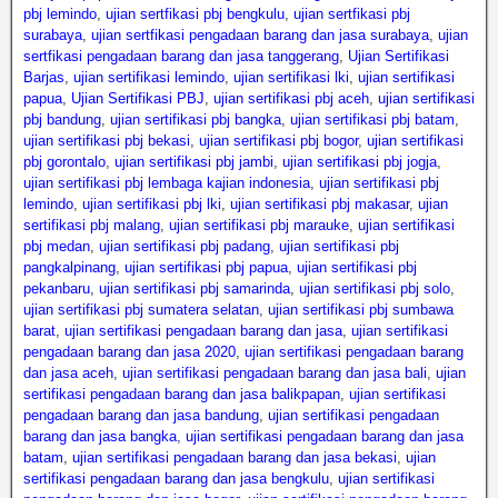
pbj lemindo
,
ujian sertfikasi pbj bengkulu
,
ujian sertfikasi pbj
surabaya
,
ujian sertfikasi pengadaan barang dan jasa surabaya
,
ujian
sertfikasi pengadaan barang dan jasa tanggerang
,
Ujian Sertifikasi
Barjas
,
ujian sertifikasi lemindo
,
ujian sertifikasi lki
,
ujian sertifikasi
papua
,
Ujian Sertifikasi PBJ
,
ujian sertifikasi pbj aceh
,
ujian sertifikasi
pbj bandung
,
ujian sertifikasi pbj bangka
,
ujian sertifikasi pbj batam
,
ujian sertifikasi pbj bekasi
,
ujian sertifikasi pbj bogor
,
ujian sertifikasi
pbj gorontalo
,
ujian sertifikasi pbj jambi
,
ujian sertifikasi pbj jogja
,
ujian sertifikasi pbj lembaga kajian indonesia
,
ujian sertifikasi pbj
lemindo
,
ujian sertifikasi pbj lki
,
ujian sertifikasi pbj makasar
,
ujian
sertifikasi pbj malang
,
ujian sertifikasi pbj marauke
,
ujian sertifikasi
pbj medan
,
ujian sertifikasi pbj padang
,
ujian sertifikasi pbj
pangkalpinang
,
ujian sertifikasi pbj papua
,
ujian sertifikasi pbj
pekanbaru
,
ujian sertifikasi pbj samarinda
,
ujian sertifikasi pbj solo
,
ujian sertifikasi pbj sumatera selatan
,
ujian sertifikasi pbj sumbawa
barat
,
ujian sertifikasi pengadaan barang dan jasa
,
ujian sertifikasi
pengadaan barang dan jasa 2020
,
ujian sertifikasi pengadaan barang
dan jasa aceh
,
ujian sertifikasi pengadaan barang dan jasa bali
,
ujian
sertifikasi pengadaan barang dan jasa balikpapan
,
ujian sertifikasi
pengadaan barang dan jasa bandung
,
ujian sertifikasi pengadaan
barang dan jasa bangka
,
ujian sertifikasi pengadaan barang dan jasa
batam
,
ujian sertifikasi pengadaan barang dan jasa bekasi
,
ujian
sertifikasi pengadaan barang dan jasa bengkulu
,
ujian sertifikasi