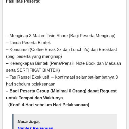
Fasilitas Peserta:
Bimtek Analisis Beban Kerja (ABK) dan
Analisis Jabatan (ANJAB) dan Penyusunan Sasaran Kerja
Pegawai (SKP) Bagian Keuangan Sesuai Dengan
Permenpan No. 25 Tahun 2016 Nomenklatur Jabatan
Pelaksana
– Menginap 3 Malam Twin Share (Bagi Peserta Menginap)
– Tanda Peserta Bimtek
– Konsumsi (Coffee Break 2x dan Lunch 2x) dan Breakfast
(bagi peserta yang menginap)
– Kelengkapan Bimtek (Pena/Pensil, Note Book dan Makalah
serta SERTIFIKAT BIMTEK)
– Tas Ransel Eksklusif – Konfirmasi selambat-lambatnya 3
hari sebelum pelaksanaan
– Bagi Peserta Group (Minimal 6 Orang) dapat Request
untuk Tempat dan Waktunya
(Konf. 4 Hari sebelum Hari Pelaksanaan)
Baca Juga;
Bimtek Keuangan