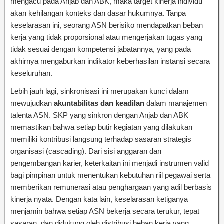
mengacu pada Anjab dan ABK, maka target kinerja individu
akan kehilangan konteks dan dasar hukumnya. Tanpa
keselarasan ini, seorang ASN berisiko mendapatkan beban
kerja yang tidak proporsional atau mengerjakan tugas yang
tidak sesuai dengan kompetensi jabatannya, yang pada
akhirnya mengaburkan indikator keberhasilan instansi secara
keseluruhan.
Lebih jauh lagi, sinkronisasi ini merupakan kunci dalam
mewujudkan
akuntabilitas dan keadilan
dalam manajemen
talenta ASN. SKP yang sinkron dengan Anjab dan ABK
memastikan bahwa setiap butir kegiatan yang dilakukan
memiliki kontribusi langsung terhadap sasaran strategis
organisasi (cascading). Dari sisi anggaran dan
pengembangan karier, keterkaitan ini menjadi instrumen valid
bagi pimpinan untuk menentukan kebutuhan riil pegawai serta
memberikan remunerasi atau penghargaan yang adil berbasis
kinerja nyata. Dengan kata lain, keselarasan ketiganya
menjamin bahwa setiap ASN bekerja secara terukur, tepat
sasaran, dan didukung oleh distribusi beban kerja yang