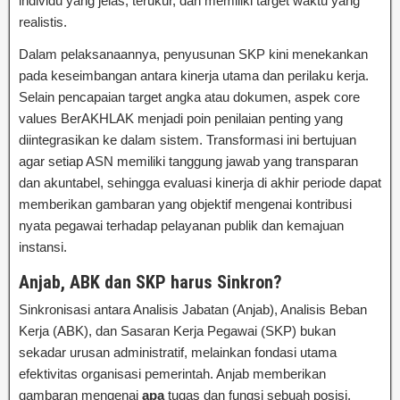
individu yang jelas, terukur, dan memiliki target waktu yang
realistis.
Dalam pelaksanaannya, penyusunan SKP kini menekankan
pada keseimbangan antara kinerja utama dan perilaku kerja.
Selain pencapaian target angka atau dokumen, aspek core
values BerAKHLAK menjadi poin penilaian penting yang
diintegrasikan ke dalam sistem. Transformasi ini bertujuan
agar setiap ASN memiliki tanggung jawab yang transparan
dan akuntabel, sehingga evaluasi kinerja di akhir periode dapat
memberikan gambaran yang objektif mengenai kontribusi
nyata pegawai terhadap pelayanan publik dan kemajuan
instansi.
Anjab, ABK dan SKP harus Sinkron?
Sinkronisasi antara Analisis Jabatan (Anjab), Analisis Beban
Kerja (ABK), dan Sasaran Kerja Pegawai (SKP) bukan
sekadar urusan administratif, melainkan fondasi utama
efektivitas organisasi pemerintah. Anjab memberikan
gambaran mengenai
apa
tugas dan fungsi sebuah posisi,