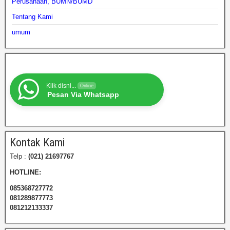
Perusahaan, BUMN/BUMD
Tentang Kami
umum
Klik disni...
Online
Pesan Via Whatsapp
Kontak Kami
Telp :
(021) 21697767
HOTLINE:
085368727772
081289877773
081212133337