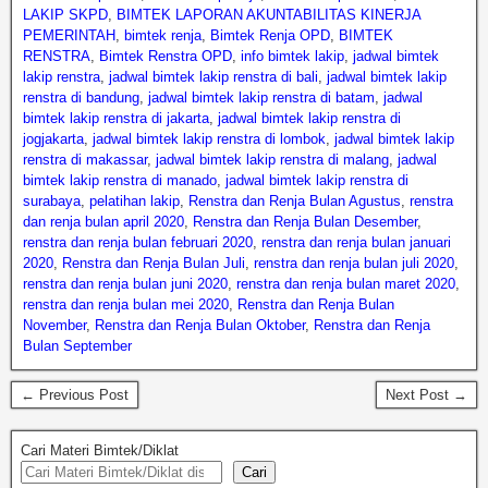
LAKIP SKPD
,
BIMTEK LAPORAN AKUNTABILITAS KINERJA
PEMERINTAH
,
bimtek renja
,
Bimtek Renja OPD
,
BIMTEK
RENSTRA
,
Bimtek Renstra OPD
,
info bimtek lakip
,
jadwal bimtek
lakip renstra
,
jadwal bimtek lakip renstra di bali
,
jadwal bimtek lakip
renstra di bandung
,
jadwal bimtek lakip renstra di batam
,
jadwal
bimtek lakip renstra di jakarta
,
jadwal bimtek lakip renstra di
jogjakarta
,
jadwal bimtek lakip renstra di lombok
,
jadwal bimtek lakip
renstra di makassar
,
jadwal bimtek lakip renstra di malang
,
jadwal
bimtek lakip renstra di manado
,
jadwal bimtek lakip renstra di
surabaya
,
pelatihan lakip
,
Renstra dan Renja Bulan Agustus
,
renstra
dan renja bulan april 2020
,
Renstra dan Renja Bulan Desember
,
renstra dan renja bulan februari 2020
,
renstra dan renja bulan januari
2020
,
Renstra dan Renja Bulan Juli
,
renstra dan renja bulan juli 2020
,
renstra dan renja bulan juni 2020
,
renstra dan renja bulan maret 2020
,
renstra dan renja bulan mei 2020
,
Renstra dan Renja Bulan
November
,
Renstra dan Renja Bulan Oktober
,
Renstra dan Renja
Bulan September
← Previous Post
Next Post →
Cari Materi Bimtek/Diklat
Cari