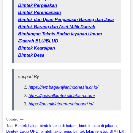
Bimtek Perpajakan
Bimtek Perencanaan
Bimtek dan Ujian Pengadaan Barang dan Jasa
Bimtek Barang dan Aset Milik Daerah
Bimbingan Teknis Badan layanan Umum
/Daerah BLU/BLUD
Bimtek Kearsipan
Bimtek Desa
support By
https://lembagakajianindonesia.or.id/
https://jadwalbimtekdiklatasn.com/
https://pusdiklatpemerintahanri.id/
Updated: —
Tag:
Bimtek Lakip
,
bimtek lakip di batam
,
bimtek lakip di jakarta
,
Bimtek Lakip OPD
,
bimtek lakip renja
,
bimtek lakip renstra
,
BIMTEK