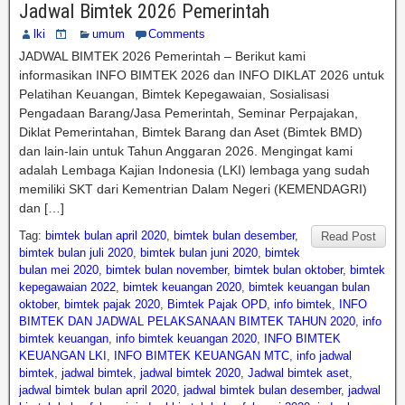
Jadwal Bimtek 2026 Pemerintah
lki
umum
Comments
JADWAL BIMTEK 2026 Pemerintah – Berikut kami
informasikan INFO BIMTEK 2026 dan INFO DIKLAT 2026 untuk
Pelatihan Keuangan, Bimtek Kepegawaian, Sosialisasi
Pengadaan Barang/Jasa Pemerintah, Seminar Perpajakan,
Diklat Pemerintahan, Bimtek Barang dan Aset (Bimtek BMD)
dan lain-lain untuk Tahun Anggaran 2026. Mengingat kami
adalah Lembaga Kajian Indonesia (LKI) lembaga yang sudah
memiliki SKT dari Kementrian Dalam Negeri (KEMENDAGRI)
dan […]
Tag:
bimtek bulan april 2020
,
bimtek bulan desember
,
Read Post
bimtek bulan juli 2020
,
bimtek bulan juni 2020
,
bimtek
bulan mei 2020
,
bimtek bulan november
,
bimtek bulan oktober
,
bimtek
kepegawaian 2022
,
bimtek keuangan 2020
,
bimtek keuangan bulan
oktober
,
bimtek pajak 2020
,
Bimtek Pajak OPD
,
info bimtek
,
INFO
BIMTEK DAN JADWAL PELAKSANAAN BIMTEK TAHUN 2020
,
info
bimtek keuangan
,
info bimtek keuangan 2020
,
INFO BIMTEK
KEUANGAN LKI
,
INFO BIMTEK KEUANGAN MTC
,
info jadwal
bimtek
,
jadwal bimtek
,
jadwal bimtek 2020
,
Jadwal bimtek aset
,
jadwal bimtek bulan april 2020
,
jadwal bimtek bulan desember
,
jadwal