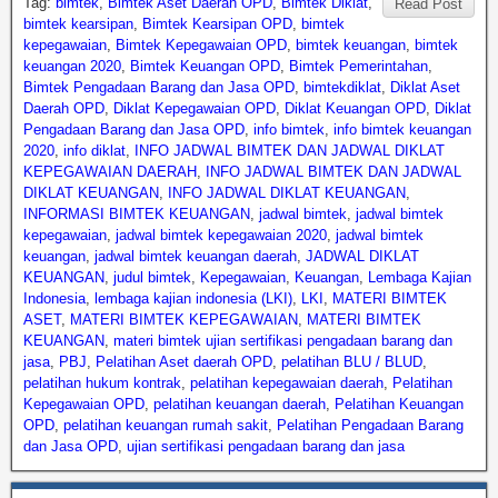
Tag:
bimtek
,
Bimtek Aset Daerah OPD
,
Bimtek Diklat
,
Read Post
bimtek kearsipan
,
Bimtek Kearsipan OPD
,
bimtek
kepegawaian
,
Bimtek Kepegawaian OPD
,
bimtek keuangan
,
bimtek
keuangan 2020
,
Bimtek Keuangan OPD
,
Bimtek Pemerintahan
,
Bimtek Pengadaan Barang dan Jasa OPD
,
bimtekdiklat
,
Diklat Aset
Daerah OPD
,
Diklat Kepegawaian OPD
,
Diklat Keuangan OPD
,
Diklat
Pengadaan Barang dan Jasa OPD
,
info bimtek
,
info bimtek keuangan
2020
,
info diklat
,
INFO JADWAL BIMTEK DAN JADWAL DIKLAT
KEPEGAWAIAN DAERAH
,
INFO JADWAL BIMTEK DAN JADWAL
DIKLAT KEUANGAN
,
INFO JADWAL DIKLAT KEUANGAN
,
INFORMASI BIMTEK KEUANGAN
,
jadwal bimtek
,
jadwal bimtek
kepegawaian
,
jadwal bimtek kepegawaian 2020
,
jadwal bimtek
keuangan
,
jadwal bimtek keuangan daerah
,
JADWAL DIKLAT
KEUANGAN
,
judul bimtek
,
Kepegawaian
,
Keuangan
,
Lembaga Kajian
Indonesia
,
lembaga kajian indonesia (LKI)
,
LKI
,
MATERI BIMTEK
ASET
,
MATERI BIMTEK KEPEGAWAIAN
,
MATERI BIMTEK
KEUANGAN
,
materi bimtek ujian sertifikasi pengadaan barang dan
jasa
,
PBJ
,
Pelatihan Aset daerah OPD
,
pelatihan BLU / BLUD
,
pelatihan hukum kontrak
,
pelatihan kepegawaian daerah
,
Pelatihan
Kepegawaian OPD
,
pelatihan keuangan daerah
,
Pelatihan Keuangan
OPD
,
pelatihan keuangan rumah sakit
,
Pelatihan Pengadaan Barang
dan Jasa OPD
,
ujian sertifikasi pengadaan barang dan jasa