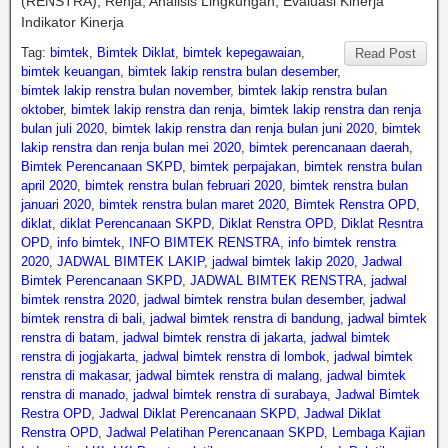
(RENSTRA), Renja, Analisis Lingkungan, Evaluasi Kinerja
Indikator Kinerja
Tag:
bimtek
,
Bimtek Diklat
,
bimtek kepegawaian
,
Read Post
bimtek keuangan
,
bimtek lakip renstra bulan desember
,
bimtek lakip renstra bulan november
,
bimtek lakip renstra bulan
oktober
,
bimtek lakip renstra dan renja
,
bimtek lakip renstra dan renja
bulan juli 2020
,
bimtek lakip renstra dan renja bulan juni 2020
,
bimtek
lakip renstra dan renja bulan mei 2020
,
bimtek perencanaan daerah
,
Bimtek Perencanaan SKPD
,
bimtek perpajakan
,
bimtek renstra bulan
april 2020
,
bimtek renstra bulan februari 2020
,
bimtek renstra bulan
januari 2020
,
bimtek renstra bulan maret 2020
,
Bimtek Renstra OPD
,
diklat
,
diklat Perencanaan SKPD
,
Diklat Renstra OPD
,
Diklat Resntra
OPD
,
info bimtek
,
INFO BIMTEK RENSTRA
,
info bimtek renstra
2020
,
JADWAL BIMTEK LAKIP
,
jadwal bimtek lakip 2020
,
Jadwal
Bimtek Perencanaan SKPD
,
JADWAL BIMTEK RENSTRA
,
jadwal
bimtek renstra 2020
,
jadwal bimtek renstra bulan desember
,
jadwal
bimtek renstra di bali
,
jadwal bimtek renstra di bandung
,
jadwal bimtek
renstra di batam
,
jadwal bimtek renstra di jakarta
,
jadwal bimtek
renstra di jogjakarta
,
jadwal bimtek renstra di lombok
,
jadwal bimtek
renstra di makasar
,
jadwal bimtek renstra di malang
,
jadwal bimtek
renstra di manado
,
jadwal bimtek renstra di surabaya
,
Jadwal Bimtek
Restra OPD
,
Jadwal Diklat Perencanaan SKPD
,
Jadwal Diklat
Renstra OPD
,
Jadwal Pelatihan Perencanaan SKPD
,
Lembaga Kajian