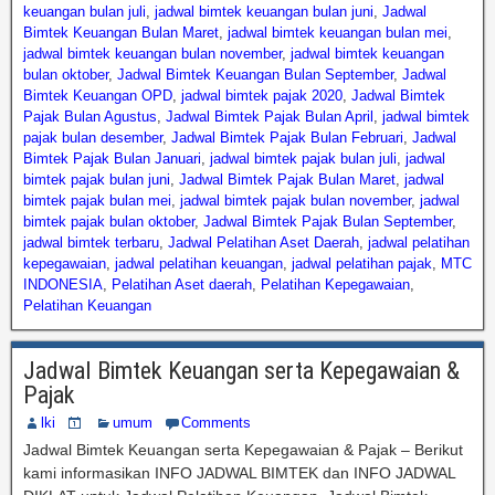
keuangan bulan juli
,
jadwal bimtek keuangan bulan juni
,
Jadwal
Bimtek Keuangan Bulan Maret
,
jadwal bimtek keuangan bulan mei
,
jadwal bimtek keuangan bulan november
,
jadwal bimtek keuangan
bulan oktober
,
Jadwal Bimtek Keuangan Bulan September
,
Jadwal
Bimtek Keuangan OPD
,
jadwal bimtek pajak 2020
,
Jadwal Bimtek
Pajak Bulan Agustus
,
Jadwal Bimtek Pajak Bulan April
,
jadwal bimtek
pajak bulan desember
,
Jadwal Bimtek Pajak Bulan Februari
,
Jadwal
Bimtek Pajak Bulan Januari
,
jadwal bimtek pajak bulan juli
,
jadwal
bimtek pajak bulan juni
,
Jadwal Bimtek Pajak Bulan Maret
,
jadwal
bimtek pajak bulan mei
,
jadwal bimtek pajak bulan november
,
jadwal
bimtek pajak bulan oktober
,
Jadwal Bimtek Pajak Bulan September
,
jadwal bimtek terbaru
,
Jadwal Pelatihan Aset Daerah
,
jadwal pelatihan
kepegawaian
,
jadwal pelatihan keuangan
,
jadwal pelatihan pajak
,
MTC
INDONESIA
,
Pelatihan Aset daerah
,
Pelatihan Kepegawaian
,
Pelatihan Keuangan
Jadwal Bimtek Keuangan serta Kepegawaian &
Pajak
lki
umum
Comments
Jadwal Bimtek Keuangan serta Kepegawaian & Pajak – Berikut
kami informasikan INFO JADWAL BIMTEK dan INFO JADWAL