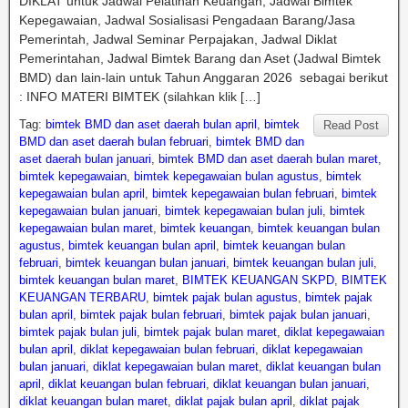
DIKLAT untuk Jadwal Pelatihan Keuangan, Jadwal Bimtek
Kepegawaian, Jadwal Sosialisasi Pengadaan Barang/Jasa
Pemerintah, Jadwal Seminar Perpajakan, Jadwal Diklat
Pemerintahan, Jadwal Bimtek Barang dan Aset (Jadwal Bimtek
BMD) dan lain-lain untuk Tahun Anggaran 2026 sebagai berikut
: INFO MATERI BIMTEK (silahkan klik […]
Tag:
bimtek BMD dan aset daerah bulan april
,
bimtek
Read Post
BMD dan aset daerah bulan februari
,
bimtek BMD dan
aset daerah bulan januari
,
bimtek BMD dan aset daerah bulan maret
,
bimtek kepegawaian
,
bimtek kepegawaian bulan agustus
,
bimtek
kepegawaian bulan april
,
bimtek kepegawaian bulan februari
,
bimtek
kepegawaian bulan januari
,
bimtek kepegawaian bulan juli
,
bimtek
kepegawaian bulan maret
,
bimtek keuangan
,
bimtek keuangan bulan
agustus
,
bimtek keuangan bulan april
,
bimtek keuangan bulan
februari
,
bimtek keuangan bulan januari
,
bimtek keuangan bulan juli
,
bimtek keuangan bulan maret
,
BIMTEK KEUANGAN SKPD
,
BIMTEK
KEUANGAN TERBARU
,
bimtek pajak bulan agustus
,
bimtek pajak
bulan april
,
bimtek pajak bulan februari
,
bimtek pajak bulan januari
,
bimtek pajak bulan juli
,
bimtek pajak bulan maret
,
diklat kepegawaian
bulan april
,
diklat kepegawaian bulan februari
,
diklat kepegawaian
bulan januari
,
diklat kepegawaian bulan maret
,
diklat keuangan bulan
april
,
diklat keuangan bulan februari
,
diklat keuangan bulan januari
,
diklat keuangan bulan maret
,
diklat pajak bulan april
,
diklat pajak