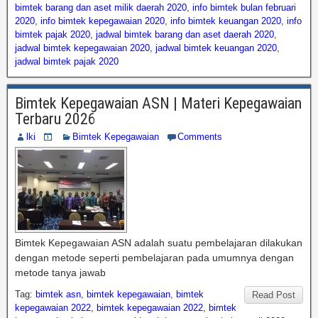
bimtek barang dan aset milik daerah 2020
,
info bimtek bulan februari
2020
,
info bimtek kepegawaian 2020
,
info bimtek keuangan 2020
,
info
bimtek pajak 2020
,
jadwal bimtek barang dan aset daerah 2020
,
jadwal bimtek kepegawaian 2020
,
jadwal bimtek keuangan 2020
,
jadwal bimtek pajak 2020
Bimtek Kepegawaian ASN | Materi Kepegawaian
Terbaru 2026
lki
Bimtek Kepegawaian
Comments
Bimtek Kepegawaian ASN adalah suatu pembelajaran dilakukan
dengan metode seperti pembelajaran pada umumnya dengan
metode tanya jawab
Tag:
bimtek asn
,
bimtek kepegawaian
,
bimtek
Read Post
kepegawaian 2022
,
bimtek kepegawaian 2022
,
bimtek