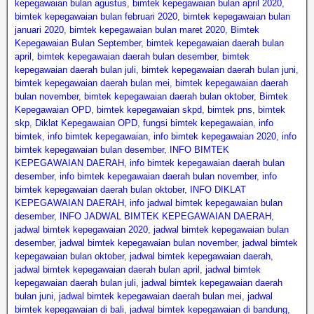
kepegawaian bulan agustus
,
bimtek kepegawaian bulan april 2020
,
bimtek kepegawaian bulan februari 2020
,
bimtek kepegawaian bulan
januari 2020
,
bimtek kepegawaian bulan maret 2020
,
Bimtek
Kepegawaian Bulan September
,
bimtek kepegawaian daerah bulan
april
,
bimtek kepegawaian daerah bulan desember
,
bimtek
kepegawaian daerah bulan juli
,
bimtek kepegawaian daerah bulan juni
,
bimtek kepegawaian daerah bulan mei
,
bimtek kepegawaian daerah
bulan november
,
bimtek kepegawaian daerah bulan oktober
,
Bimtek
Kepegawaian OPD
,
bimtek kepegawaian skpd
,
bimtek pns
,
bimtek
skp
,
Diklat Kepegawaian OPD
,
fungsi bimtek kepegawaian
,
info
bimtek
,
info bimtek kepegawaian
,
info bimtek kepegawaian 2020
,
info
bimtek kepegawaian bulan desember
,
INFO BIMTEK
KEPEGAWAIAN DAERAH
,
info bimtek kepegawaian daerah bulan
desember
,
info bimtek kepegawaian daerah bulan november
,
info
bimtek kepegawaian daerah bulan oktober
,
INFO DIKLAT
KEPEGAWAIAN DAERAH
,
info jadwal bimtek kepegawaian bulan
desember
,
INFO JADWAL BIMTEK KEPEGAWAIAN DAERAH
,
jadwal bimtek kepegawaian 2020
,
jadwal bimtek kepegawaian bulan
desember
,
jadwal bimtek kepegawaian bulan november
,
jadwal bimtek
kepegawaian bulan oktober
,
jadwal bimtek kepegawaian daerah
,
jadwal bimtek kepegawaian daerah bulan april
,
jadwal bimtek
kepegawaian daerah bulan juli
,
jadwal bimtek kepegawaian daerah
bulan juni
,
jadwal bimtek kepegawaian daerah bulan mei
,
jadwal
bimtek kepegawaian di bali
,
jadwal bimtek kepegawaian di bandung
,