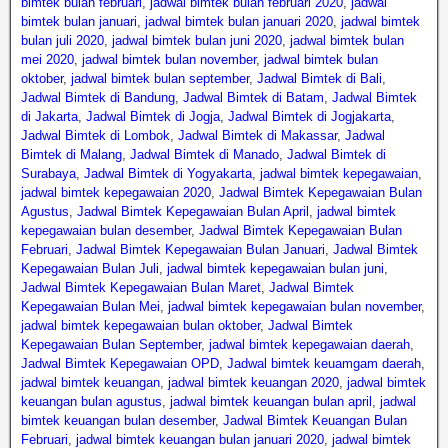
bimtek bulan februari
,
jadwal bimtek bulan februari 2020
,
jadwal
bimtek bulan januari
,
jadwal bimtek bulan januari 2020
,
jadwal bimtek
bulan juli 2020
,
jadwal bimtek bulan juni 2020
,
jadwal bimtek bulan
mei 2020
,
jadwal bimtek bulan november
,
jadwal bimtek bulan
oktober
,
jadwal bimtek bulan september
,
Jadwal Bimtek di Bali
,
Jadwal Bimtek di Bandung
,
Jadwal Bimtek di Batam
,
Jadwal Bimtek
di Jakarta
,
Jadwal Bimtek di Jogja
,
Jadwal Bimtek di Jogjakarta
,
Jadwal Bimtek di Lombok
,
Jadwal Bimtek di Makassar
,
Jadwal
Bimtek di Malang
,
Jadwal Bimtek di Manado
,
Jadwal Bimtek di
Surabaya
,
Jadwal Bimtek di Yogyakarta
,
jadwal bimtek kepegawaian
,
jadwal bimtek kepegawaian 2020
,
Jadwal Bimtek Kepegawaian Bulan
Agustus
,
Jadwal Bimtek Kepegawaian Bulan April
,
jadwal bimtek
kepegawaian bulan desember
,
Jadwal Bimtek Kepegawaian Bulan
Februari
,
Jadwal Bimtek Kepegawaian Bulan Januari
,
Jadwal Bimtek
Kepegawaian Bulan Juli
,
jadwal bimtek kepegawaian bulan juni
,
Jadwal Bimtek Kepegawaian Bulan Maret
,
Jadwal Bimtek
Kepegawaian Bulan Mei
,
jadwal bimtek kepegawaian bulan november
,
jadwal bimtek kepegawaian bulan oktober
,
Jadwal Bimtek
Kepegawaian Bulan September
,
jadwal bimtek kepegawaian daerah
,
Jadwal Bimtek Kepegawaian OPD
,
Jadwal bimtek keuamgam daerah
,
jadwal bimtek keuangan
,
jadwal bimtek keuangan 2020
,
jadwal bimtek
keuangan bulan agustus
,
jadwal bimtek keuangan bulan april
,
jadwal
bimtek keuangan bulan desember
,
Jadwal Bimtek Keuangan Bulan
Februari
,
jadwal bimtek keuangan bulan januari 2020
,
jadwal bimtek