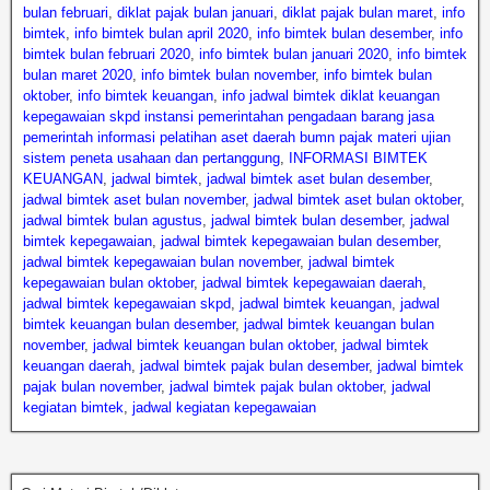
bulan februari
,
diklat pajak bulan januari
,
diklat pajak bulan maret
,
info
bimtek
,
info bimtek bulan april 2020
,
info bimtek bulan desember
,
info
bimtek bulan februari 2020
,
info bimtek bulan januari 2020
,
info bimtek
bulan maret 2020
,
info bimtek bulan november
,
info bimtek bulan
oktober
,
info bimtek keuangan
,
info jadwal bimtek diklat keuangan
kepegawaian skpd instansi pemerintahan pengadaan barang jasa
pemerintah informasi pelatihan aset daerah bumn pajak materi ujian
sistem peneta usahaan dan pertanggung
,
INFORMASI BIMTEK
KEUANGAN
,
jadwal bimtek
,
jadwal bimtek aset bulan desember
,
jadwal bimtek aset bulan november
,
jadwal bimtek aset bulan oktober
,
jadwal bimtek bulan agustus
,
jadwal bimtek bulan desember
,
jadwal
bimtek kepegawaian
,
jadwal bimtek kepegawaian bulan desember
,
jadwal bimtek kepegawaian bulan november
,
jadwal bimtek
kepegawaian bulan oktober
,
jadwal bimtek kepegawaian daerah
,
jadwal bimtek kepegawaian skpd
,
jadwal bimtek keuangan
,
jadwal
bimtek keuangan bulan desember
,
jadwal bimtek keuangan bulan
november
,
jadwal bimtek keuangan bulan oktober
,
jadwal bimtek
keuangan daerah
,
jadwal bimtek pajak bulan desember
,
jadwal bimtek
pajak bulan november
,
jadwal bimtek pajak bulan oktober
,
jadwal
kegiatan bimtek
,
jadwal kegiatan kepegawaian