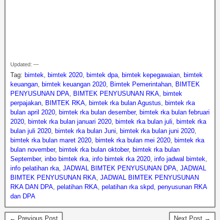
Bimtek Penyusunan RKA dan DPA Instansi Pemerintah
Bimtek Penyusunan RKA dan DPA Instansi Pemerintah
Bimtek Penyusunan RKA dan DPA Instansi Pemerintah
Updated: —
Tag:
bimtek
,
bimtek 2020
,
bimtek dpa
,
bimtek kepegawaian
,
bimtek
keuangan
,
bimtek keuangan 2020
,
Bimtek Pemerintahan
,
BIMTEK
PENYUSUNAN DPA
,
BIMTEK PENYUSUNAN RKA
,
bimtek
perpajakan
,
BIMTEK RKA
,
bimtek rka bulan Agustus
,
bimtek rka
bulan april 2020
,
bimtek rka bulan desember
,
bimtek rka bulan februari
2020
,
bimtek rka bulan januari 2020
,
bimtek rka bulan juli
,
bimtek rka
bulan juli 2020
,
bimtek rka bulan Juni
,
bimtek rka bulan juni 2020
,
bimtek rka bulan maret 2020
,
bimtek rka bulan mei 2020
,
bimtek rka
bulan november
,
bimtek rka bulan oktober
,
bimtek rka bulan
September
,
inbo bimtek rka
,
info bimtek rka 2020
,
info jadwal bimtek
,
info pelatihan rka
,
JADWAL BIMTEK PENYUSUNAN DPA
,
JADWAL
BIMTEK PENYUSUNAN RKA
,
JADWAL BIMTEK PENYUSUNAN
RKA DAN DPA
,
pelatihan RKA
,
pelatihan rka skpd
,
penyusunan RKA
dan DPA
← Previous Post
Next Post →